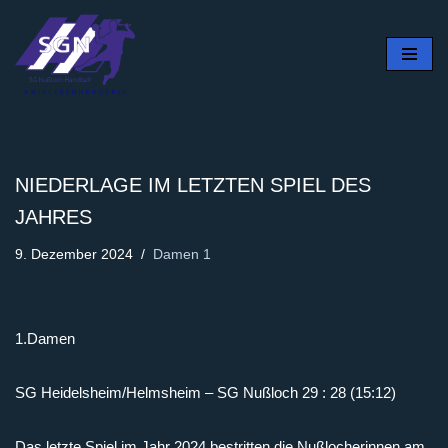
Zum
Inhalt
springen
NIEDERLAGE IM LETZTEN SPIEL DES
JAHRES
9. Dezember 2024
Damen 1
1.Damen
SG Heidelsheim/Helmsheim – SG Nußloch 29 : 28 (15:12)
Das letzte Spiel im Jahr 2024 bestritten die Nußlocherinnen am