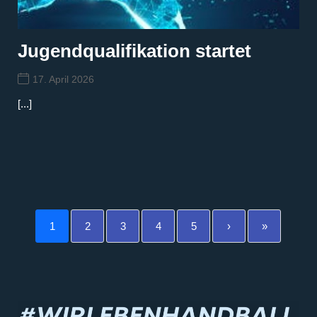
Jugendqualifikation startet
17. April 2026
[...]
1
2
3
4
5
›
»