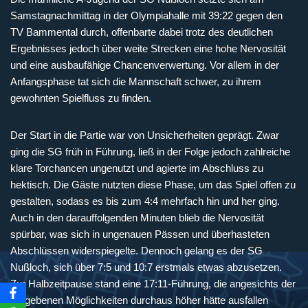
Samstagnachmittag in der Olympiahalle mit 39:22 gegen den
TV Bammental durch, offenbarte dabei trotz des deutlichen
Ergebnisses jedoch über weite Strecken eine hohe Nervosität
und eine ausbaufähige Chancenverwertung. Vor allem in der
Anfangsphase tat sich die Mannschaft schwer, zu ihrem
gewohnten Spielfluss zu finden.
Der Start in die Partie war von Unsicherheiten geprägt. Zwar
ging die SG früh in Führung, ließ in der Folge jedoch zahlreiche
klare Torchancen ungenutzt und agierte im Abschluss zu
hektisch. Die Gäste nutzten diese Phase, um das Spiel offen zu
gestalten, sodass es bis zum 4:4 mehrfach hin und her ging.
Auch in den darauffolgenden Minuten blieb die Nervosität
spürbar, was sich in ungenauen Pässen und überhasteten
Abschlüssen widerspiegelte. Dennoch gelang es der SG
Nußloch, sich über 7:5 und 10:7 erstmals etwas abzusetzen.
Zur Halbzeitpause stand eine 17:11-Führung, die angesichts der
vergebenen Möglichkeiten durchaus höher hätte ausfallen