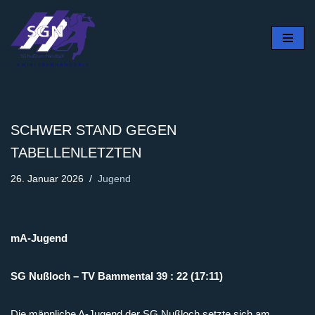
Zum
Inhalt
springen
SCHWER STAND GEGEN
TABELLENLETZTEN
26. Januar 2026
Jugend
mA-Jugend
SG Nußloch – TV Bammental 39 : 22 (17:11)
Die männliche A-Jugend der SG Nußloch setzte sich am