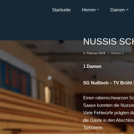
Startseite
Herren
Damen
Zum
Inhalt
springen
NUSSIS SC
3. Februar 2026
Damen 1
1.Damen
SG Nußloch – TV Brühl 3
Einen rabenschwarzen So
Saase konnten die Nussis 
Viele Fehlwürfe prägten d
die Gäste in den Abschlüs
Torhüterin.