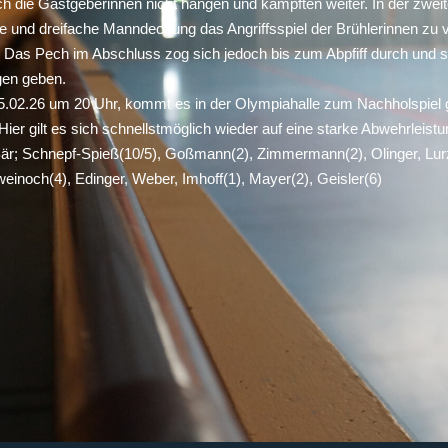
ich die Gastgeberinnen nicht hängen und kämpften weiter. In der zweit
e und dreifache Manndeckung das Angriffsspiel der Brühlerinnen zu 
 Das Pech im Abschluss zog sich jedoch bis zum Abpfiff durch und 
en geben.
5.02.26 um 20 Uhr, kommt es in der Olympiahalle zum Nachholspiel
er gilt es sich schnellstmöglich wieder auf eine starke Abwehrleist
 Bär; Schnepf-Spieß(10/5), Goßmann(2), Zimmermann(2), Olinger, Lu
weinoch(4), Edinger, Weber, Imhoff(1), Mayer(2), Geisler(6)