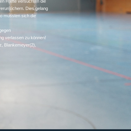
en Hälfte versuchten die
verunsichern. Dies gelang
so mussten sich die
 gegen
ung verlassen zu können!
rz, Blankemeyer(2),