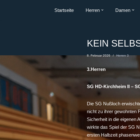
Startseite
Herren
Damen
Zum
Inhalt
springen
KEIN SELB
8. Februar 2026
Herren 3
3.Herren
SG HD-Kirchheim II – SG 
Die SG Nußloch erwischte
nicht zu ihrer gewohnten 
Sicherheit in die eigene
wirkte das Spiel der SG N
ersten Halbzeit phasenwei