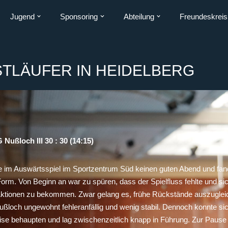
Jugend
Sponsoring
Abteilung
Freundeskreis
STLÄUFER IN HEIDELBERG
Nußloch III 30 : 30 (14:15)
 im Auswärtsspiel im Sportzentrum Süd keinen guten Abend und fan
Form. Von Beginn an war zu spüren, dass der Spielfluss fehlte und s
n Aktionen zu bekommen. Zwar gelang es, frühe Rückstände auszugle
ußloch ungewohnt fehleranfällig und wenig stabil. Dennoch konnte sic
se behaupten und lag zwischenzeitlich knapp in Führung. Zur Pause 