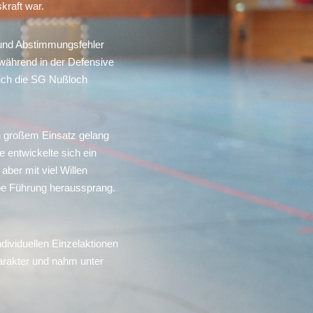
kraft war.
 und Abstimmungsfehler
, während in der Defensive
sich die SG Nußloch
n großem Einsatz gelang
 entwickelte sich ein
ber mit viel Willen
pe Führung heraussprang.
dividuellen Einzelaktionen
harakter und nahm unter