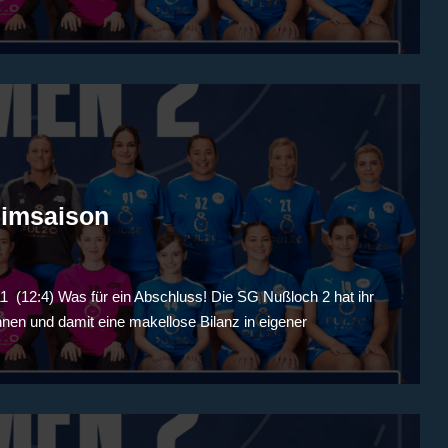
eimsaison
 (12:4) Was für ein Abschluss! Die SG Nußloch 2 hat ihr
nen und damit eine makellose Bilanz in eigener