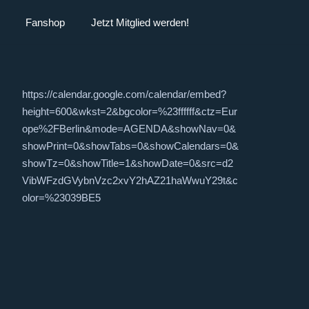
Fanshop
Jetzt Mitglied werden!
https://calendar.google.com/calendar/embed?
height=600&wkst=2&bgcolor=%23ffffff&ctz=Eur
ope%2FBerlin&mode=AGENDA&showNav=0&
showPrint=0&showTabs=0&showCalendars=0&
showTz=0&showTitle=1&showDate=0&src=d2
VibWFzdGVybnVzc2xvY2hAZ21haWwuY29t&c
olor=%23039BE5