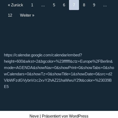
« Zurück
1
…
5
6
7
8
9
…
12
Weiter »
https://calendar.google.com/calendar/embed?
height=600&wkst=2&bgcolor=%23ffffff&ctz=Europe%2FBerlin&
mode=AGENDA&showNav=0&showPrint=0&showTabs=0&sho
wCalendars=0&showTz=0&showTitle=1&showDate=0&src=d2
VibWFzdGVybnVzc2xvY2hAZ21haWwuY29t&color=%23039B
E5
Neve
| Präsentiert von
WordPress