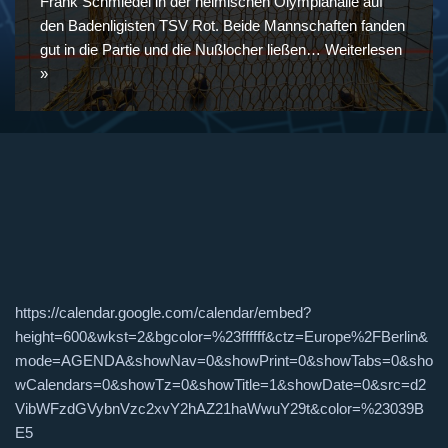
Frank Schmiedel in der heimischen Olympiahalle auf
den Badenligisten TSV Rot. Beide Mannschaften fanden
gut in die Partie und die Nußlocher ließen…
Weiterlesen
»
https://calendar.google.com/calendar/embed?
height=600&wkst=2&bgcolor=%23ffffff&ctz=Europe%2FBerlin&
mode=AGENDA&showNav=0&showPrint=0&showTabs=0&sho
wCalendars=0&showTz=0&showTitle=1&showDate=0&src=d2
VibWFzdGVybnVzc2xvY2hAZ21haWwuY29t&color=%23039B
E5